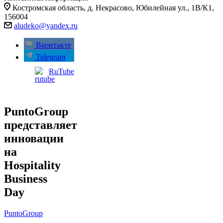
Костромская область, д. Некрасово, Юбилейная ул., 1В/К1,
156004
aludeko@yandex.ru
Вконтакте
Telegram
RuTube
PuntoGroup
представляет
инновации
на
Hospitality
Business
Day
PuntoGroup
-