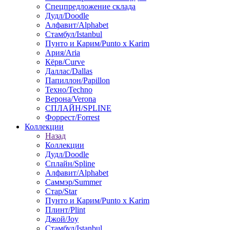
Спецпредложение склада
Дудл/Doodle
Алфавит/Alphabet
Стамбул/Istanbul
Пунто и Карим/Punto x Karim
Ария/Aria
Кёрв/Curve
Даллас/Dallas
Папиллон/Papillon
Техно/Techno
Верона/Verona
СПЛАЙН/SPLINE
Форрест/Forrest
Коллекции
Назад
Коллекции
Дудл/Doodle
Сплайн/Spline
Алфавит/Alphabet
Саммэр/Summer
Стар/Star
Пунто и Карим/Punto x Karim
Плинт/Plint
Джой/Joy
Стамбул/Istanbul