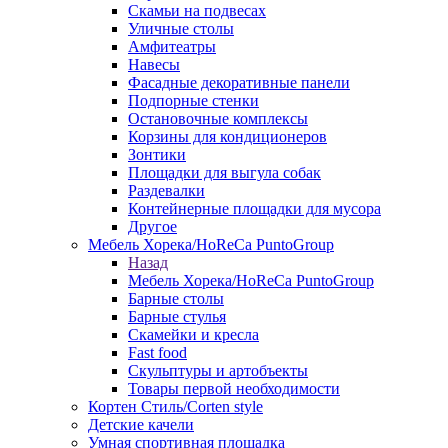
Скамьи на подвесах
Уличные столы
Амфитеатры
Навесы
Фасадные декоративные панели
Подпорные стенки
Остановочные комплексы
Корзины для кондиционеров
Зонтики
Площадки для выгула собак
Раздевалки
Контейнерные площадки для мусора
Другое
Мебель Хорека/HoReCa PuntoGroup
Назад
Мебель Хорека/HoReCa PuntoGroup
Барные столы
Барные стулья
Скамейки и кресла
Fast food
Скульптуры и артобъекты
Товары первой необходимости
Кортен Стиль/Corten style
Детские качели
Умная спортивная площадка