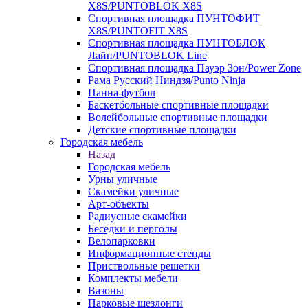
X8S/PUNTOBLOK X8S
Спортивная площадка ПУНТОФИТ
X8S/PUNTOFIT X8S
Спортивная площадка ПУНТОБЛОК
Лайн/PUNTOBLOK Line
Спортивная площадка Пауэр Зон/Power Zone
Рама Русский Ниндзя/Punto Ninja
Панна-футбол
Баскетбольные спортивные площадки
Волейбольные спортивные площадки
Детские спортивные площадки
Городская мебель
Назад
Городская мебель
Урны уличные
Скамейки уличные
Арт-объекты
Радиусные скамейки
Беседки и перголы
Велопарковки
Информационные стенды
Приствольные решетки
Комплекты мебели
Вазоны
Парковые шезлонги