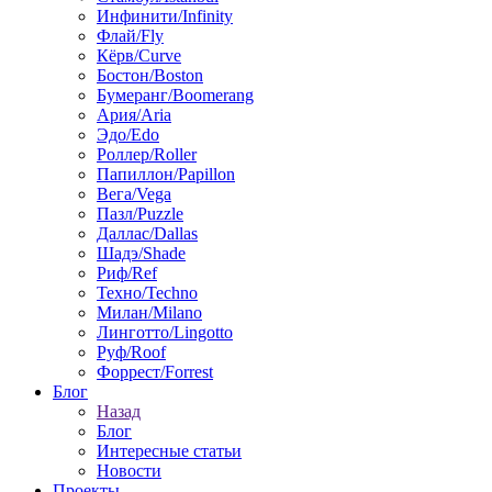
Инфинити/Infinity
Флай/Fly
Кёрв/Curve
Бостон/Boston
Бумеранг/Boomerang
Ария/Aria
Эдо/Edo
Роллер/Roller
Папиллон/Papillon
Вега/Vega
Пазл/Puzzle
Даллас/Dallas
Шадэ/Shade
Риф/Ref
Техно/Techno
Милан/Milano
Линготто/Lingotto
Руф/Roof
Форрест/Forrest
Блог
Назад
Блог
Интересные статьи
Новости
Проекты