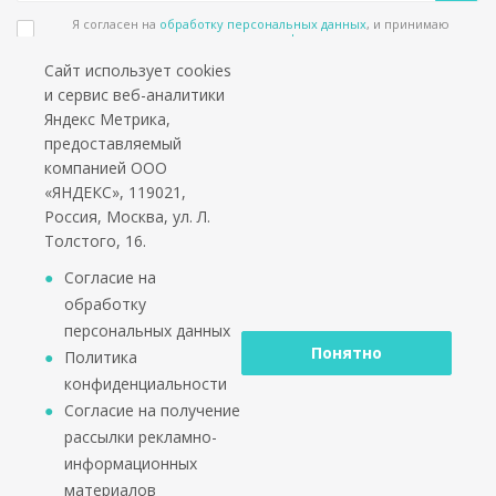
Я согласен на
обработку персональных данных
, и принимаю
положения в
политике конфиденциальности
Сайт использует cookies
Подпишитесь на еженедельный новостной бюллетень и получайте наши
и сервис веб-аналитики
лучшие материалы каждую пятницу!
Яндекс Метрика,
предоставляемый
Социальные сети
компанией ООО
«ЯНДЕКС», 119021,
Россия, Москва, ул. Л.
Толстого, 16.
*работаем только с юридическими лицами и ИП
Согласие на
обработку
персональных данных
Понятно
Политика
конфиденциальности
2002 - 2026 © PuntoGroup - производитель городской
Согласие на получение
мебели.
рассылки рекламно-
Производитель имеет право вносить изменения в
информационных
техническую документацию с минимальными
материалов
изменениями во внешнем виде продукта.