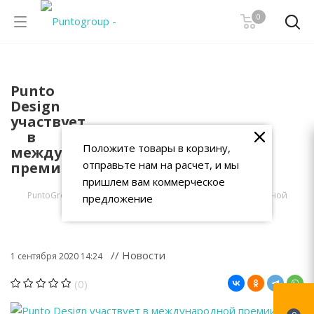
0
Punto
Design
участвует
в
Положите товары в корзину,
международной
отправьте нам на расчет, и мы
премии
пришлем вам коммерческое
PuntoGroup
-
Блог
-
Punto Design участвует в международной
предложение
премии
// Новости
1 сентября 2020 14:24
(0)