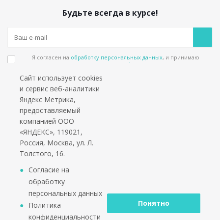
Будьте всегда в курсе!
Я согласен на
обработку персональных данных
, и принимаю
положения в
политике конфиденциальности
Сайт использует cookies
Подпишитесь на еженедельный новостной бюллетень и получайте наши
и сервис веб-аналитики
лучшие материалы каждую пятницу!
Яндекс Метрика,
предоставляемый
Социальные сети
компанией ООО
«ЯНДЕКС», 119021,
Россия, Москва, ул. Л.
Толстого, 16.
*работаем только с юридическими лицами и ИП
Согласие на
обработку
персональных данных
Понятно
Политика
конфиденциальности
2002 - 2026 © PuntoGroup - производитель городской