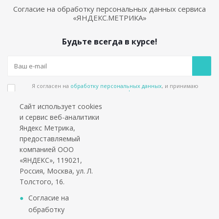
Согласие на обработку персональных данных сервиса
«ЯНДЕКС.МЕТРИКА»
Будьте всегда в курсе!
Я согласен на
обработку персональных данных
, и принимаю
положения в
политике конфиденциальности
Сайт использует cookies
Подпишитесь на еженедельный новостной бюллетень и получайте наши
и сервис веб-аналитики
лучшие материалы каждую пятницу!
Яндекс Метрика,
предоставляемый
Социальные сети
компанией ООО
«ЯНДЕКС», 119021,
Россия, Москва, ул. Л.
Толстого, 16.
*работаем только с юридическими лицами и ИП
Согласие на
обработку