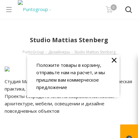
0
Studio Mattias Stenberg
PuntoGroup
-
Дизайнеры
-
Studio Mattias Stenberg
Положите товары в корзину,
отправьте нам на расчет, и мы
пришлем вам коммерческое
Студия Маттиаса Стенберга - это смешанная творческая
предложение
практика, базирующаяся в Стокгольме, Швеция.
Проекты сосредоточены на современной жилой
архитектуре, мебели, освещении и дизайне
повседневных объектов