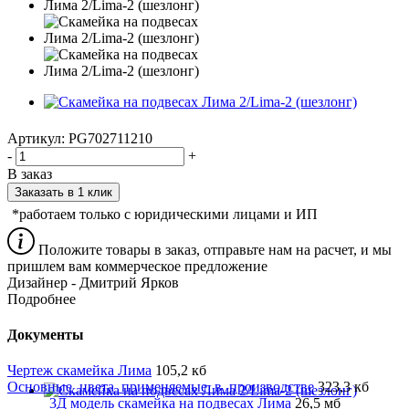
Артикул:
PG702711210
-
+
В заказ
Заказать в 1 клик
*работаем только с юридическими лицами и ИП
Положите товары в заказ, отправьте нам на расчет, и мы
пришлем вам коммерческое предложение
Дизайнер - Дмитрий Ярков
Подробнее
Документы
Чертеж скамейка Лима
105,2 кб
Основные_цвета_применяемые_в_производстве
323,3 кб
3Д модель скамейка на подвесах Лима
26,5 мб