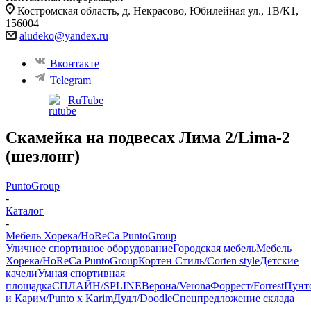
Костромская область, д. Некрасово, Юбилейная ул., 1В/К1,
156004
aludeko@yandex.ru
Вконтакте
Telegram
RuTube
Скамейка на подвесах Лима 2/Lima-2
(шезлонг)
PuntoGroup
-
Каталог
-
Мебель Хорека/HoReCa PuntoGroup
Уличное спортивное оборудование
Городская мебель
Мебель
Хорека/HoReCa PuntoGroup
Кортен Стиль/Corten style
Детские
качели
Умная спортивная
площадка
СПЛАЙН/SPLINE
Верона/Verona
Форрест/Forrest
Пунт
и Карим/Punto x Karim
Дудл/Doodle
Спецпредложение склада
-