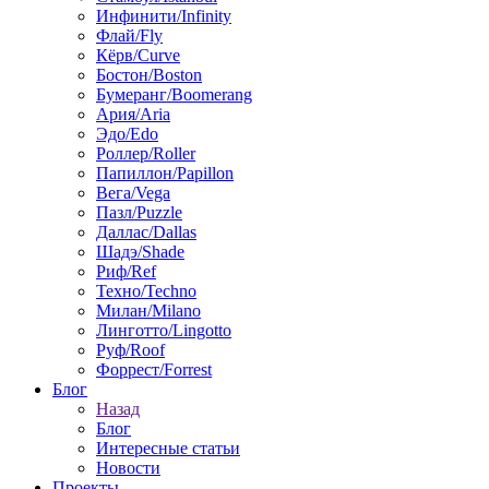
Инфинити/Infinity
Флай/Fly
Кёрв/Curve
Бостон/Boston
Бумеранг/Boomerang
Ария/Aria
Эдо/Edo
Роллер/Roller
Папиллон/Papillon
Вега/Vega
Пазл/Puzzle
Даллас/Dallas
Шадэ/Shade
Риф/Ref
Техно/Techno
Милан/Milano
Линготто/Lingotto
Руф/Roof
Форрест/Forrest
Блог
Назад
Блог
Интересные статьи
Новости
Проекты