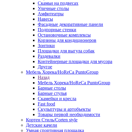
Скамьи на подвесах
Уличные столы
Амфитеатры
Навесы
Фасадные декоративные панели
Подпорные стенки
Остановочные комплексы
Корзины для кондиционеров
Зонтики
Площадки для выгула собак
Раздевалки
Контейнерные площадки для мусора
Другое
Мебель Хорека/HoReCa PuntoGroup
Назад
Мебель Хорека/HoReCa PuntoGroup
Барные столы
Барные стулья
Скамейки и кресла
Fast food
Скульптуры и артобъекты
Товары первой необходимости
Кортен Стиль/Corten style
Детские качели
Умная спортивная площадка