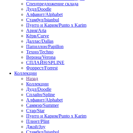
Спецпредложение склада
Дудл/Doodle
Алфавит/Alphabet
Стамбул/Istanbul
Пунто и Карим/Punto x Karim
Ария/Aria
Кёрв/Curve
Даллас/Dallas
Папиллон/Papillon
Техно/Techno
Верона/Verona
СПЛАЙН/SPLINE
Форрест/Forrest
Коллекции
Назад
Коллекции
Дудл/Doodle
Сплайн/Spline
Алфавит/Alphabet
Саммэр/Summer
Стар/Star
Пунто и Карим/Punto x Karim
Плинт/Plint
Джой/Joy
Стамбул/Istanbul