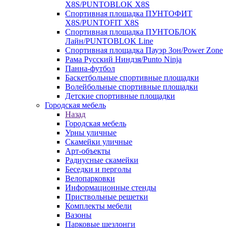
X8S/PUNTOBLOK X8S
Спортивная площадка ПУНТОФИТ
X8S/PUNTOFIT X8S
Спортивная площадка ПУНТОБЛОК
Лайн/PUNTOBLOK Line
Спортивная площадка Пауэр Зон/Power Zone
Рама Русский Ниндзя/Punto Ninja
Панна-футбол
Баскетбольные спортивные площадки
Волейбольные спортивные площадки
Детские спортивные площадки
Городская мебель
Назад
Городская мебель
Урны уличные
Скамейки уличные
Арт-объекты
Радиусные скамейки
Беседки и перголы
Велопарковки
Информационные стенды
Приствольные решетки
Комплекты мебели
Вазоны
Парковые шезлонги