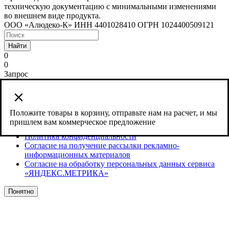
техническую документацию с минимальными изменениями
во внешнем виде продукта.
ООО «Алюдеко-К» ИНН 4401028410 ОГРН 1024400509121
Найти
0
0
Запрос
Сайт использует cookies и сервис веб-аналитики Яндекс
Метрика, предоставляемый компанией ООО «ЯНДЕКС»,
119021, Россия, Москва, ул. Л. Толстого, 16.
Положите товары в корзину, отправьте нам на расчет, и мы
пришлем вам коммерческое предложение
Согласие на обработку персональных данных
Политика конфиденциальности
Согласие на получение рассылки рекламно-
информационных материалов
Согласие на обработку персональных данных сервиса
«ЯНДЕКС.МЕТРИКА»
Понятно