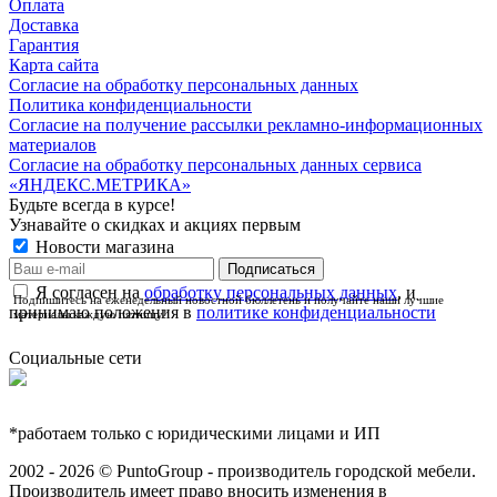
Оплата
Доставка
Гарантия
Карта сайта
Согласие на обработку персональных данных
Политика конфиденциальности
Согласие на получение рассылки рекламно-информационных
материалов
Согласие на обработку персональных данных сервиса
«ЯНДЕКС.МЕТРИКА»
Будьте всегда в курсе!
Узнавайте о скидках и акциях первым
Новости магазина
Я согласен на
обработку персональных данных
, и
Подпишитесь на еженедельный новостной бюллетень и получайте наши лучшие
принимаю положения в
политике конфиденциальности
материалы каждую пятницу!
Социальные сети
*работаем только с юридическими лицами и ИП
2002 - 2026 © PuntoGroup - производитель городской мебели.
Производитель имеет право вносить изменения в