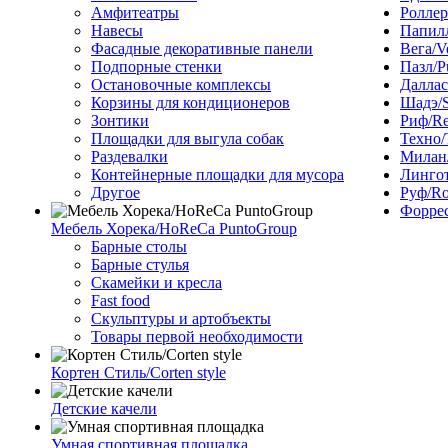
Амфитеатры
Роллер
Навесы
Папилл
Фасадные декоративные панели
Вега/V
Подпорные стенки
Пазл/P
Остановочные комплексы
Даллас
Корзины для кондиционеров
Шадэ/
Зонтики
Риф/Re
Площадки для выгула собак
Техно/
Раздевалки
Милан/
Контейнерные площадки для мусора
Лингот
Другое
Руф/Ro
Форрес
Мебель Хорека/HoReCa PuntoGroup
Барные столы
Барные стулья
Скамейки и кресла
Fast food
Скульптуры и артобъекты
Товары первой необходимости
Кортен Стиль/Corten style
Детские качели
Умная спортивная площадка