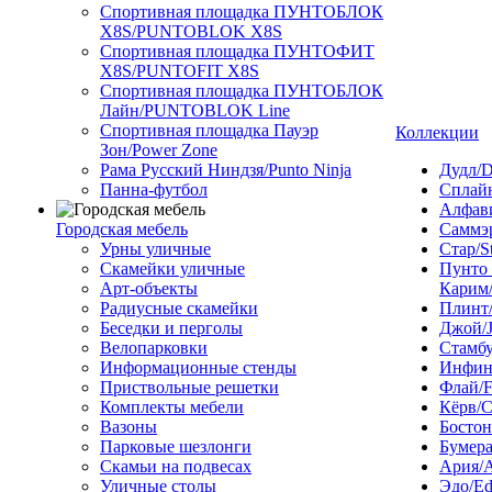
Спортивная площадка ПУНТОБЛОК
X8S/PUNTOBLOK X8S
Спортивная площадка ПУНТОФИТ
X8S/PUNTOFIT X8S
Спортивная площадка ПУНТОБЛОК
Лайн/PUNTOBLOK Line
Спортивная площадка Пауэр
Коллекции
Зон/Power Zone
Рама Русский Ниндзя/Punto Ninja
Дудл/D
Панна-футбол
Сплайн
Алфави
Городская мебель
Саммэ
Урны уличные
Стар/S
Скамейки уличные
Пунто
Арт-объекты
Карим/
Радиусные скамейки
Плинт/
Беседки и перголы
Джой/
Велопарковки
Стамбу
Информационные стенды
Инфини
Приствольные решетки
Флай/F
Комплекты мебели
Кёрв/C
Вазоны
Бостон
Парковые шезлонги
Бумера
Скамьи на подвесах
Ария/A
Уличные столы
Эдо/E