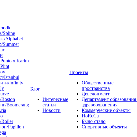
oodle
/Spline
т/Alphabet
р/Summer
tar
 и
Punto x Karim
Plint
Joy
Проекты
л/Istanbul
ти/Infinity
Общественные
ly
пространства
Блог
urve
Девелопмент
/Boston
Интересные
Департамент образования
нг/Boomerang
статьи
здравоохранения
ria
Новости
Коммерческие объекты
do
HoReCa
/Roller
Было-стало
он/Papillon
Спортивные объекты
ega