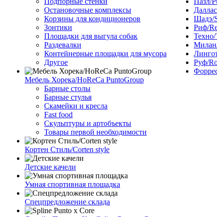
Подпорные стенки
Пазл/P
Остановочные комплексы
Даллас
Корзины для кондиционеров
Шадэ/
Зонтики
Риф/Re
Площадки для выгула собак
Техно/
Раздевалки
Милан/
Контейнерные площадки для мусора
Лингот
Другое
Руф/Ro
Форрес
Мебель Хорека/HoReCa PuntoGroup
Барные столы
Барные стулья
Скамейки и кресла
Fast food
Скульптуры и артобъекты
Товары первой необходимости
Кортен Стиль/Corten style
Детские качели
Умная спортивная площадка
Спецпредложение склада