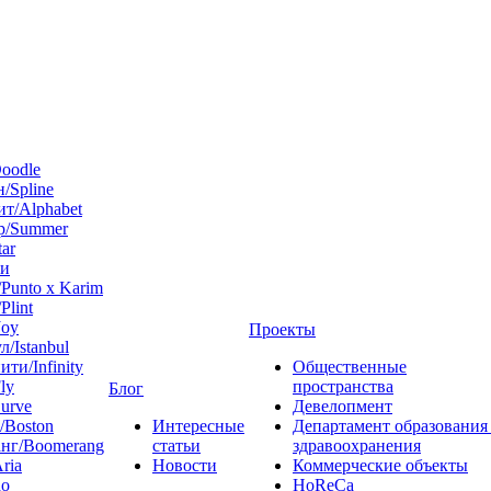
oodle
/Spline
т/Alphabet
р/Summer
tar
 и
Punto x Karim
Plint
Joy
Проекты
л/Istanbul
ти/Infinity
Общественные
ly
пространства
Блог
urve
Девелопмент
/Boston
Интересные
Департамент образования
нг/Boomerang
статьи
здравоохранения
ria
Новости
Коммерческие объекты
do
HoReCa