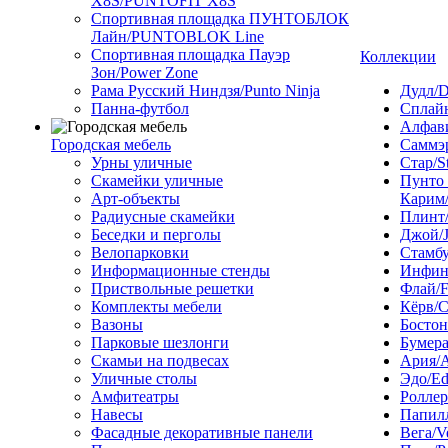
X8S/PUNTOFIT X8S
Спортивная площадка ПУНТОБЛОК
Лайн/PUNTOBLOK Line
Спортивная площадка Пауэр
Коллекции
Зон/Power Zone
Рама Русский Ниндзя/Punto Ninja
Дудл/D
Панна-футбол
Сплайн
Алфави
Городская мебель
Саммэ
Урны уличные
Стар/S
Скамейки уличные
Пунто
Арт-объекты
Карим/
Радиусные скамейки
Плинт/
Беседки и перголы
Джой/
Велопарковки
Стамбу
Информационные стенды
Инфини
Приствольные решетки
Флай/F
Комплекты мебели
Кёрв/C
Вазоны
Бостон
Парковые шезлонги
Бумера
Скамьи на подвесах
Ария/A
Уличные столы
Эдо/E
Амфитеатры
Роллер
Навесы
Папилл
Фасадные декоративные панели
Вега/V