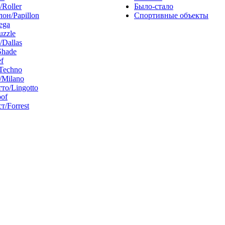
/Roller
Было-стало
он/Papillon
Спортивные объекты
ega
uzzle
/Dallas
Shade
f
Techno
Milano
то/Lingotto
of
т/Forrest