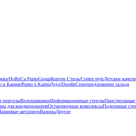
река/HoReCa PuntoGroup
Кортен Стиль/Corten style
Детские качели
 и Карим/Punto x Karim
Дудл/Doodle
Спецпредложение склада
и перголы
Велопарковки
Информационные стенды
Приствольные
ны для кондиционеров
Остановочные комплексы
Подпорные сте
Парковые шезлонги
Вазоны
Другое