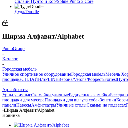
Сплайн Пунто и Кор/Spline Punto x Core
Дудл/Doodle
Ширма Алфавит/Alphabet
PuntoGroup
-
Каталог
-
Городская мебель
Уличное спортивное оборудование
Городская мебель
Мебель Хо
площадка
СПЛАЙН/SPLINE
Верона/Verona
Форрест/Forrest
Пунто
-
Арт-объекты
Урны уличные
Скамейки уличные
Радиусные скамейки
Беседки 
площадки для мусора
Площадки для выгула собак
Зонтики
Корзи
панели
Навесы
Амфитеатры
Уличные столы
Скамьи на подвесах
-
Ширма Алфавит/Alphabet
Новинка