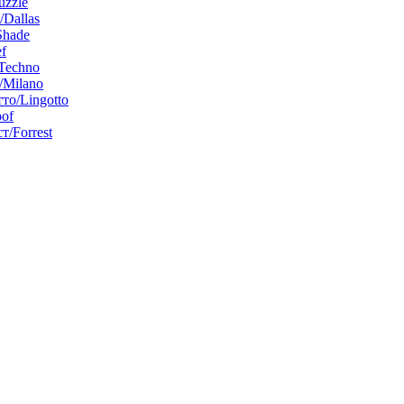
uzzle
/Dallas
Shade
f
Techno
Milano
то/Lingotto
of
т/Forrest