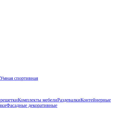
Умная спортивная
 решетки
Комплекты мебели
Раздевалки
Контейнерные
нки
Фасадные декоративные