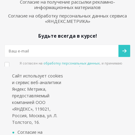
Согласие на получение рассылки рекламно-
информационных материалов
Согласие на обработку персональных данных сервиса
«ЯНДЕКС.МЕТРИКА»
Будьте всегда в курсе!
Я согласен на
обработку персональных данных
, и принимаю
положения в
политике конфиденциальности
Сайт использует cookies
Подпишитесь на еженедельный новостной бюллетень и получайте наши
и сервис веб-аналитики
лучшие материалы каждую пятницу!
Яндекс Метрика,
предоставляемый
Социальные сети
компанией ООО
«ЯНДЕКС», 119021,
Россия, Москва, ул. Л.
Толстого, 16.
*работаем только с юридическими лицами и ИП
Согласие на