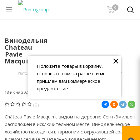
0
Винодельня
Chateau
Pavie
Macquin
Положите товары в корзину,
отправьте нам на расчет, и мы
PuntoGroup
-
Блог
-
Винодельня Chateau Pavie Macquin
пришлем вам коммерческое
предложение
// Интересные статьи
13 июня 2024 6:00
(0)
Château Pavie Macquin с видом на деревню Сент-Эмильон
расположен в исключительном месте. Винодельческое
хозяйство находится в гармонии с окружающей средой,
в самом сердце тщательно возделываемого