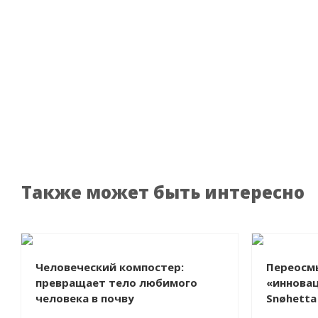
Также может быть интересно
Человеческий компостер:
Переосмы
превращает тело любимого
«иннова
человека в почву
Snøhetta
сад