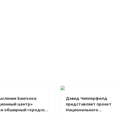
сление Бангкока:
Дэвид Чипперфилд
ционный центр»
представляет проект
 и обширный городской
Национального
археологического музе