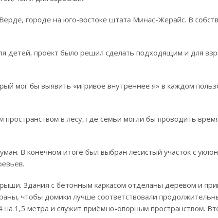
Верде, городе на юго-востоке штата Минас-Жерайс. В собст
ля детей, проект было решил сделать подходящим и для взр
рый мог бы выявить «игривое внутреннее я» в каждом польз
пространством в лесу, где семьи могли бы проводить время
ман. В конечном итоге был выбран лесистый участок с укло
ревьев.
крыши. Здания с бетонным каркасом отделаны деревом и пр
ыбраны, чтобы домики лучше соответствовали продолжительн
 на 1,5 метра и служит приёмно-опорным пространством. Вт