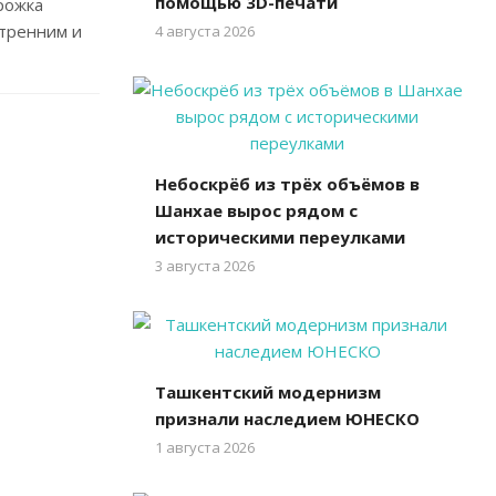
помощью 3D-печати
рожка
утренним и
4 августа 2026
Небоскрёб из трёх объёмов в
Шанхае вырос рядом с
историческими переулками
3 августа 2026
Ташкентский модернизм
признали наследием ЮНЕСКО
1 августа 2026