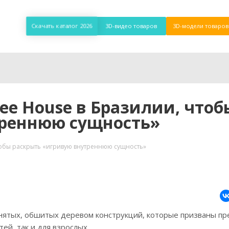
Скачать каталог 2026
3D-видео товаров
3D-модели товаров
ee House в Бразилии, чтоб
треннюю сущность»
чтобы раскрыть «игривую внутреннюю сущность»
днятых, обшитых деревом конструкций, которые призваны п
ей, так и для взрослых.