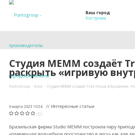
Ваш город
Кострома
Студия MEMM создаёт Tr
раскрыть «игривую вну
PuntoGroup
-
Блог
-
Студия MEMM создаёт Tree House в Бразилии, 
// Интересные статьи
6 марта 2023 10:54
(0)
Бразильская фирма Studio MEMM построила пару припо
«плавающее волшебное пространство в лесу» как для дет