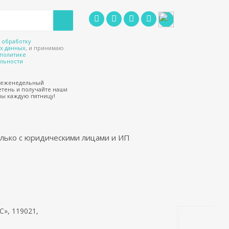
а
обработку
х данных
, и принимаю
политике
льности
 еженедельный
тень и получайте наши
ы каждую пятницу!
лько с юридическими лицами и ИП
», 119021,