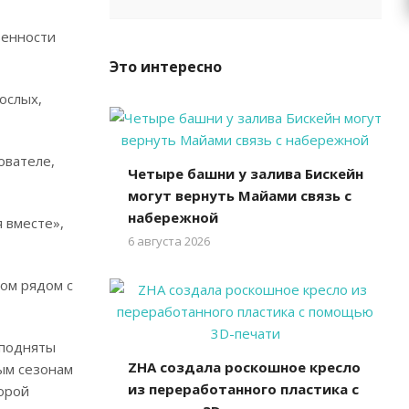
венности
Это интересно
ослых,
ователе,
Четыре башни у залива Бискейн
могут вернуть Майами связь с
набережной
 вместе»,
6 августа 2026
ном рядом с
иподняты
ZHA создала роскошное кресло
ым сезонам
из переработанного пластика с
орой