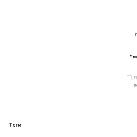
E-ma
Я
п
Теги