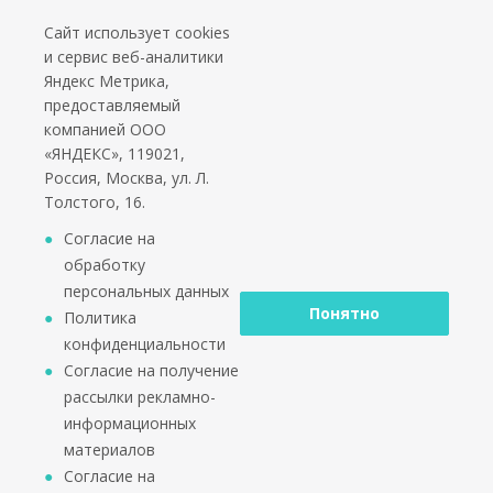
положения в
политике конфиденциальности
Сайт использует cookies
Подпишитесь на еженедельный новостной бюллетень и получайте наши
и сервис веб-аналитики
лучшие материалы каждую пятницу!
Яндекс Метрика,
предоставляемый
Социальные сети
компанией ООО
«ЯНДЕКС», 119021,
Россия, Москва, ул. Л.
Толстого, 16.
*работаем только с юридическими лицами и ИП
Согласие на
обработку
персональных данных
Понятно
Политика
конфиденциальности
2002 - 2026 © PuntoGroup - производитель городской
Согласие на получение
мебели.
рассылки рекламно-
Производитель имеет право вносить изменения в
информационных
техническую документацию с минимальными
материалов
изменениями во внешнем виде продукта.
Согласие на
ООО «Алюдеко-К» ИНН 4401028410 ОГРН