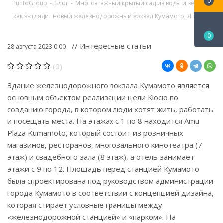
0
PuntoGroup
-
Блог
-
Многоэтажный крытый сад из воды и зелени:
как выглядит новый железнодорожный вокзал Кумамото, Япония
0
// Интересные статьи
28 августа 2023 0:00
(0)
Здание железнодорожного вокзала Кумамото является
основным объектом реализации цели Кюсю по
созданию города, в котором люди хотят жить, работать
и посещать места. На этажах с 1 по 8 находится Amu
Plaza Kumamoto, который состоит из розничных
магазинов, ресторанов, многозального кинотеатра (7
этаж) и свадебного зала (8 этаж), а отель занимает
этажи с 9 по 12. Площадь перед станцией Кумамото
была спроектирована под руководством администрации
города Кумамото в соответствии с концепцией дизайна,
которая стирает условные границы между
«железнодорожной станцией» и «парком». На