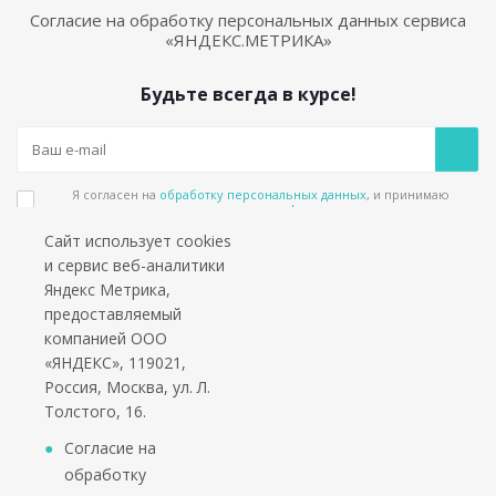
Согласие на обработку персональных данных сервиса
«ЯНДЕКС.МЕТРИКА»
Будьте всегда в курсе!
Я согласен на
обработку персональных данных
, и принимаю
положения в
политике конфиденциальности
Сайт использует cookies
Подпишитесь на еженедельный новостной бюллетень и получайте наши
и сервис веб-аналитики
лучшие материалы каждую пятницу!
Яндекс Метрика,
предоставляемый
Социальные сети
компанией ООО
«ЯНДЕКС», 119021,
Россия, Москва, ул. Л.
Толстого, 16.
*работаем только с юридическими лицами и ИП
Согласие на
обработку