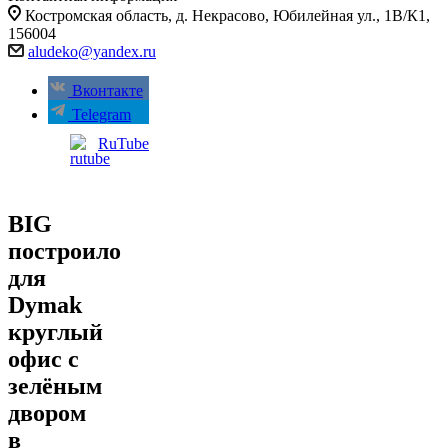
Костромская область, д. Некрасово, Юбилейная ул., 1В/К1,
156004
aludeko@yandex.ru
Вконтакте
Telegram
RuTube
BIG
построило
для
Dymak
круглый
офис с
зелёным
двором
в