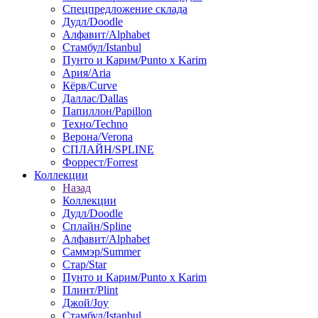
Спецпредложение склада
Дудл/Doodle
Алфавит/Alphabet
Стамбул/Istanbul
Пунто и Карим/Punto x Karim
Ария/Aria
Кёрв/Curve
Даллас/Dallas
Папиллон/Papillon
Техно/Techno
Верона/Verona
СПЛАЙН/SPLINE
Форрест/Forrest
Коллекции
Назад
Коллекции
Дудл/Doodle
Сплайн/Spline
Алфавит/Alphabet
Саммэр/Summer
Стар/Star
Пунто и Карим/Punto x Karim
Плинт/Plint
Джой/Joy
Стамбул/Istanbul