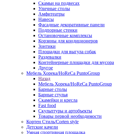
Скамьи на подвесах
Уличные столы
Амфитеатры
Навесы
Фасадные декоративные панели
Подпорные стенки
Остановочные комплексы
Корзины для кондиционеров
Зонтики
Площадки для выгула собак
Раздевалки
Контейнерные площадки для мусора
Другое
Мебель Хорека/HoReCa PuntoGroup
Назад
Мебель Хорека/HoReCa PuntoGroup
Барные столы
Барные стулья
Скамейки и кресла
Fast food
Скульптуры и артобъекты
Товары первой необходимости
Кортен Стиль/Corten style
Детские качели
Умная спортивная площадка