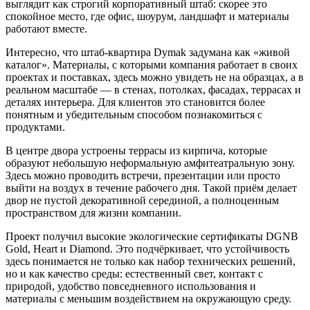
выглядит как строгий корпоративный штаб: скорее это
спокойное место, где офис, шоурум, ландшафт и материалы
работают вместе.
Интересно, что штаб-квартира Dymak задумана как «живой
каталог». Материалы, с которыми компания работает в своих
проектах и поставках, здесь можно увидеть не на образцах, а в
реальном масштабе — в стенах, потолках, фасадах, террасах и
деталях интерьера. Для клиентов это становится более
понятным и убедительным способом познакомиться с
продуктами.
В центре двора устроены террасы из кирпича, которые
образуют небольшую неформальную амфитеатральную зону.
Здесь можно проводить встречи, презентации или просто
выйти на воздух в течение рабочего дня. Такой приём делает
двор не пустой декоративной серединой, а полноценным
пространством для жизни компании.
Проект получил высокие экологические сертификаты DGNB
Gold, Heart и Diamond. Это подчёркивает, что устойчивость
здесь понимается не только как набор технических решений,
но и как качество среды: естественный свет, контакт с
природой, удобство повседневного использования и
материалы с меньшим воздействием на окружающую среду.