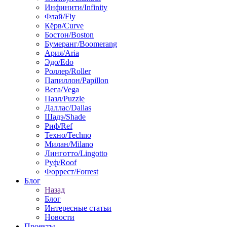
Инфинити/Infinity
Флай/Fly
Кёрв/Curve
Бостон/Boston
Бумеранг/Boomerang
Ария/Aria
Эдо/Edo
Роллер/Roller
Папиллон/Papillon
Вега/Vega
Пазл/Puzzle
Даллас/Dallas
Шадэ/Shade
Риф/Ref
Техно/Techno
Милан/Milano
Линготто/Lingotto
Руф/Roof
Форрест/Forrest
Блог
Назад
Блог
Интересные статьи
Новости
Проекты