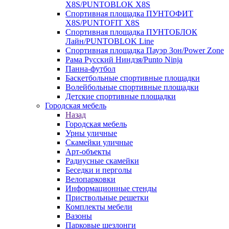
X8S/PUNTOBLOK X8S
Спортивная площадка ПУНТОФИТ
X8S/PUNTOFIT X8S
Спортивная площадка ПУНТОБЛОК
Лайн/PUNTOBLOK Line
Спортивная площадка Пауэр Зон/Power Zone
Рама Русский Ниндзя/Punto Ninja
Панна-футбол
Баскетбольные спортивные площадки
Волейбольные спортивные площадки
Детские спортивные площадки
Городская мебель
Назад
Городская мебель
Урны уличные
Скамейки уличные
Арт-объекты
Радиусные скамейки
Беседки и перголы
Велопарковки
Информационные стенды
Приствольные решетки
Комплекты мебели
Вазоны
Парковые шезлонги