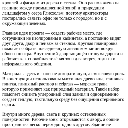
кровлей и фасадом из дерева и стекла. Оно расположено на
границе между промышленной зоной и природным
ландшафтом у озера Глисхольм, поэтому архитекторы
постарались связать офис не только с городом, но и с
окружающей зеленью.
Главная идея проекта — создать рабочее место, где
сотрудники не изолированы в кабинетах, а постоянно видят
друг друга, двор и пейзаж за стеклом. Круглая планировка
помогает собрать повседневную жизнь компании вокруг
общего центра. Внутренний двор защищён от шума дороги и
работает как спокойная зелёная зона для встреч, отдыха и
неформального общения.
Материалы здесь играют не декоративную, а смысловую роль.
В конструкции использованы массивная древесина, глиняная
плитка, глиняный раствор и eelgrass — морская трава,
которую применяют как природный материал. Такой набор
помогает снизить углеродный след здания и одновременно
создаёт тёплую, тактильную среду без ощущения стерильного
офиса.
Внутри много дерева, света и крупных остеклённых
поверхностей. Рабочие зоны открываются к двору, а общие
пространства легко переходят одно в другое. Здание не