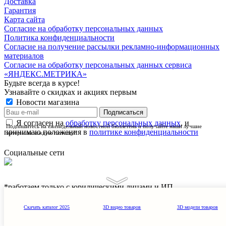
Доставка
Гарантия
Карта сайта
Согласие на обработку персональных данных
Политика конфиденциальности
Согласие на получение рассылки рекламно-информационных
материалов
Согласие на обработку персональных данных сервиса
«ЯНДЕКС.МЕТРИКА»
Будьте всегда в курсе!
Узнавайте о скидках и акциях первым
Новости магазина
Я согласен на
обработку персональных данных
, и
Подпишитесь на еженедельный новостной бюллетень и получайте наши лучшие
принимаю положения в
политике конфиденциальности
материалы каждую пятницу!
Социальные сети
*работаем только с юридическими лицами и ИП
2002 - 2026 © PuntoGroup - производитель городской мебели.
Скачать каталог 2025
3D видео товаров
3D модели товаров
Производитель имеет право вносить изменения в
техническую документацию с минимальными изменениями