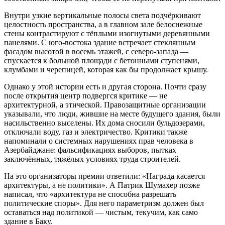
Внутри узкие вертикальные полосы света подчёркивают
целостность пространства, а в главном зале белоснежные
стены контрастируют с тёплыми изогнутыми деревянными
панелями. С юго-востока здание встречает стеклянным
фасадом высотой в восемь этажей, с северо-запада —
спускается к большой площади с бетонными ступенями,
клумбами и черепицей, которая как бы продолжает крышу.
Однако у этой истории есть и другая сторона. Почти сразу
после открытия центр подвергся критике — не
архитектурной, а этической. Правозащитные организации
указывали, что люди, жившие на месте будущего здания, были
насильственно выселены. Их дома сносили бульдозерами,
отключали воду, газ и электричество. Критики также
напоминали о системных нарушениях прав человека в
Азербайджане: фальсификациях выборов, пытках
заключённых, тяжёлых условиях труда строителей.
На это организаторы премии ответили: «Награда касается
архитектуры, а не политики». А Патрик Шумахер позже
написал, что «архитектура не способна разрешать
политические споры». Для него параметризм должен был
оставаться над политикой — чистым, текучим, как само
здание в Баку.