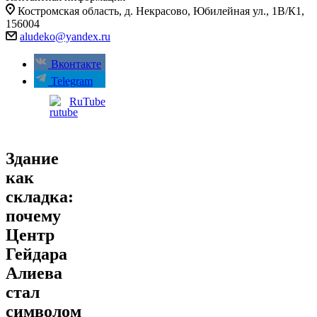
Костромская область, д. Некрасово, Юбилейная ул., 1В/К1,
156004
aludeko@yandex.ru
Вконтакте
Telegram
RuTube
Здание
как
складка:
почему
Центр
Гейдара
Алиева
стал
символом