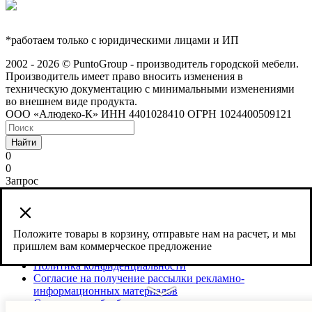
*работаем только с юридическими лицами и ИП
2002 - 2026 © PuntoGroup - производитель городской мебели.
Производитель имеет право вносить изменения в
техническую документацию с минимальными изменениями
во внешнем виде продукта.
ООО «Алюдеко-К» ИНН 4401028410 ОГРН 1024400509121
Найти
0
0
Запрос
Сайт использует cookies и сервис веб-аналитики Яндекс
Метрика, предоставляемый компанией ООО «ЯНДЕКС»,
119021, Россия, Москва, ул. Л. Толстого, 16.
Положите товары в корзину, отправьте нам на расчет, и мы
пришлем вам коммерческое предложение
Согласие на обработку персональных данных
Политика конфиденциальности
Согласие на получение рассылки рекламно-
информационных материалов
Согласие на обработку персональных данных сервиса