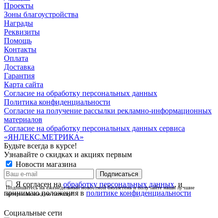
Проекты
Зоны благоустройства
Награды
Реквизиты
Помощь
Контакты
Оплата
Доставка
Гарантия
Карта сайта
Согласие на обработку персональных данных
Политика конфиденциальности
Согласие на получение рассылки рекламно-информационных
материалов
Согласие на обработку персональных данных сервиса
«ЯНДЕКС.МЕТРИКА»
Будьте всегда в курсе!
Узнавайте о скидках и акциях первым
Новости магазина
Я согласен на
обработку персональных данных
, и
Подпишитесь на еженедельный новостной бюллетень и получайте наши лучшие
принимаю положения в
политике конфиденциальности
материалы каждую пятницу!
Социальные сети