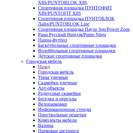
X8S/PUNTOBLOK X8S
Спортивная площадка ПУНТОФИТ
X8S/PUNTOFIT X8S
Спортивная площадка ПУНТОБЛОК
Лайн/PUNTOBLOK Line
Спортивная площадка Пауэр Зон/Power Zone
Рама Русский Ниндзя/Punto Ninja
Панна-футбол
Баскетбольные спортивные площадки
Волейбольные спортивные площадки
Детские спортивные площадки
Городская мебель
Назад
Городская мебель
Урны уличные
Скамейки уличные
Арт-объекты
Радиусные скамейки
Беседки и перголы
Велопарковки
Информационные стенды
Приствольные решетки
Комплекты мебели
Вазоны
Парковые шезлонги