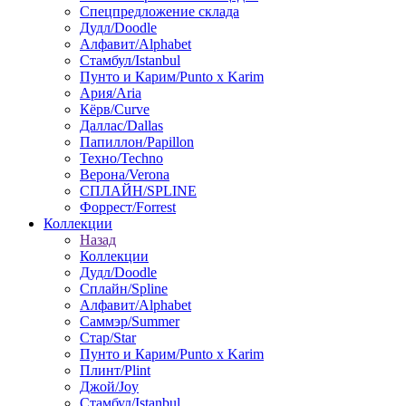
Спецпредложение склада
Дудл/Doodle
Алфавит/Alphabet
Стамбул/Istanbul
Пунто и Карим/Punto x Karim
Ария/Aria
Кёрв/Curve
Даллас/Dallas
Папиллон/Papillon
Техно/Techno
Верона/Verona
СПЛАЙН/SPLINE
Форрест/Forrest
Коллекции
Назад
Коллекции
Дудл/Doodle
Сплайн/Spline
Алфавит/Alphabet
Саммэр/Summer
Стар/Star
Пунто и Карим/Punto x Karim
Плинт/Plint
Джой/Joy
Стамбул/Istanbul