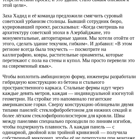
этой цели».
Заха Хадид и её команда предложили смягчить суровый
советский урбанизм столицы. Бывший сотрудник бюро,
курировавший проект, рассказывал: «Когда смотришь на
архитектуру советской эпохи в Азербайджане, это
монументальные, авторитарные здания. Мы хотели отойти от
этого, сделать здание текучим, гибким». И добавил: «В этом
регионе всегда была текучесть — посмотрите на
каллиграфию, ковры, растительные орнаменты, которые
перетекают с пола на стены и купол. Мы просто перевели это
на современный язык».
Чтобы воплотить амбициозную форму, инженеры разработали
гибридную конструкцию из бетона и стального
пространственного каркаса. Стальные фермы идут через
каждые девять метров, каждая — индивидуальной изогнутой
геометрии. На стройке это напоминало гигантские
американские горки. Сверху конструкцию облицевали двумя
типами панелей: стеклофибробетоном для нижних секций и
более лёгким стеклофиброполиэстером для кровли. Швы
между панелями специально проходили по линиям изгибов,
чтобы подчеркнуть плавность. А каждая панель — с
одинарной, двойной или тройной кривизной — получила
собственный микрочип, чтобы её не перепутали при монтаже.