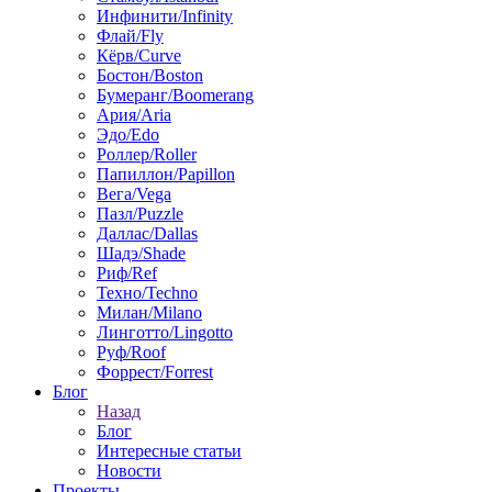
Инфинити/Infinity
Флай/Fly
Кёрв/Curve
Бостон/Boston
Бумеранг/Boomerang
Ария/Aria
Эдо/Edo
Роллер/Roller
Папиллон/Papillon
Вега/Vega
Пазл/Puzzle
Даллас/Dallas
Шадэ/Shade
Риф/Ref
Техно/Techno
Милан/Milano
Линготто/Lingotto
Руф/Roof
Форрест/Forrest
Блог
Назад
Блог
Интересные статьи
Новости
Проекты