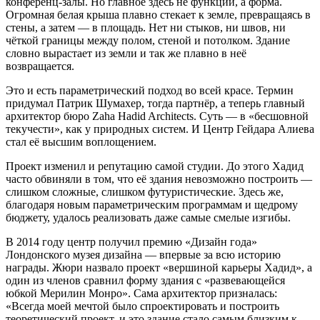
конференц-залы. Но главное здесь не функции, а форма.
Огромная белая крыша плавно стекает к земле, превращаясь в
стены, а затем — в площадь. Нет ни стыков, ни швов, ни
чёткой границы между полом, стеной и потолком. Здание
словно вырастает из земли и так же плавно в неё
возвращается.
Это и есть параметрический подход во всей красе. Термин
придумал Патрик Шумахер, тогда партнёр, а теперь главный
архитектор бюро Zaha Hadid Architects. Суть — в «бесшовной
текучести», как у природных систем. И Центр Гейдара Алиева
стал её высшим воплощением.
Проект изменил и репутацию самой студии. До этого Хадид
часто обвиняли в том, что её здания невозможно построить —
слишком сложные, слишком футуристические. Здесь же,
благодаря новым параметрическим программам и щедрому
бюджету, удалось реализовать даже самые смелые изгибы.
В 2014 году центр получил премию «Дизайн года»
Лондонского музея дизайна — впервые за всю историю
награды. Жюри назвало проект «вершиной карьеры Хадид», а
один из членов сравнил форму здания с «развевающейся
юбкой Мерилин Монро». Сама архитектор призналась:
«Всегда моей мечтой было спроектировать и построить
теоретический проект, и это здание стало самым близким к