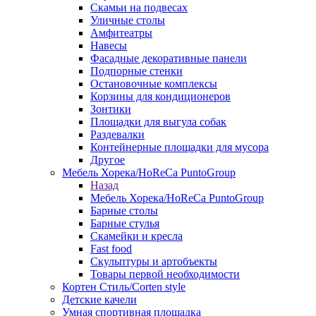
Скамьи на подвесах
Уличные столы
Амфитеатры
Навесы
Фасадные декоративные панели
Подпорные стенки
Остановочные комплексы
Корзины для кондиционеров
Зонтики
Площадки для выгула собак
Раздевалки
Контейнерные площадки для мусора
Другое
Мебель Хорека/HoReCa PuntoGroup
Назад
Мебель Хорека/HoReCa PuntoGroup
Барные столы
Барные стулья
Скамейки и кресла
Fast food
Скульптуры и артобъекты
Товары первой необходимости
Кортен Стиль/Corten style
Детские качели
Умная спортивная площадка