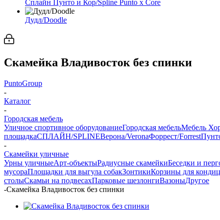
Сплайн Пунто и Кор/Spline Punto x Core
Дудл/Doodle
Скамейка Владивосток без спинки
PuntoGroup
-
Каталог
-
Городская мебель
Уличное спортивное оборудование
Городская мебель
Мебель Хо
площадка
СПЛАЙН/SPLINE
Верона/Verona
Форрест/Forrest
Пунто
-
Скамейки уличные
Урны уличные
Арт-объекты
Радиусные скамейки
Беседки и пер
мусора
Площадки для выгула собак
Зонтики
Корзины для конди
столы
Скамьи на подвесах
Парковые шезлонги
Вазоны
Другое
-
Скамейка Владивосток без спинки