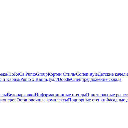
река/HoReCa PuntoGroup
Кортен Стиль/Corten style
Детские качели
 и Карим/Punto x Karim
Дудл/Doodle
Спецпредложение склада
голы
Велопарковки
Информационные стенды
Приствольные решет
ционеров
Остановочные комплексы
Подпорные стенки
Фасадные 