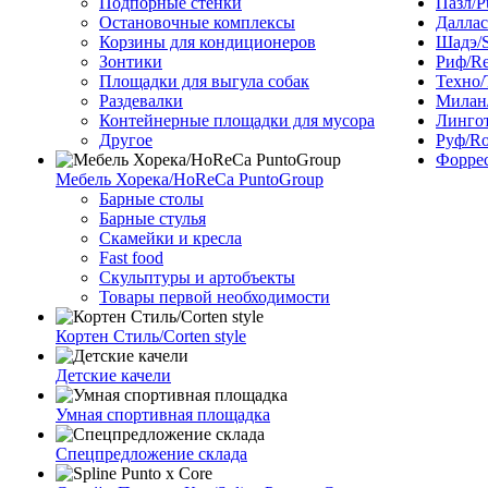
Подпорные стенки
Пазл/P
Остановочные комплексы
Даллас
Корзины для кондиционеров
Шадэ/
Зонтики
Риф/Re
Площадки для выгула собак
Техно/
Раздевалки
Милан/
Контейнерные площадки для мусора
Лингот
Другое
Руф/Ro
Форрес
Мебель Хорека/HoReCa PuntoGroup
Барные столы
Барные стулья
Скамейки и кресла
Fast food
Скульптуры и артобъекты
Товары первой необходимости
Кортен Стиль/Corten style
Детские качели
Умная спортивная площадка
Спецпредложение склада