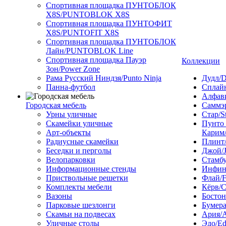
Спортивная площадка ПУНТОБЛОК
X8S/PUNTOBLOK X8S
Спортивная площадка ПУНТОФИТ
X8S/PUNTOFIT X8S
Спортивная площадка ПУНТОБЛОК
Лайн/PUNTOBLOK Line
Спортивная площадка Пауэр
Коллекции
Зон/Power Zone
Рама Русский Ниндзя/Punto Ninja
Дудл/D
Панна-футбол
Сплайн
Алфави
Городская мебель
Саммэ
Урны уличные
Стар/S
Скамейки уличные
Пунто
Арт-объекты
Карим/
Радиусные скамейки
Плинт/
Беседки и перголы
Джой/
Велопарковки
Стамбу
Информационные стенды
Инфини
Приствольные решетки
Флай/F
Комплекты мебели
Кёрв/C
Вазоны
Бостон
Парковые шезлонги
Бумера
Скамьи на подвесах
Ария/A
Уличные столы
Эдо/E