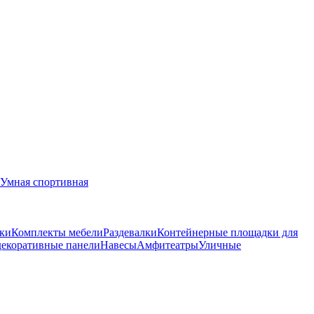
Умная спортивная
ки
Комплекты мебели
Раздевалки
Контейнерные площадки для
декоративные панели
Навесы
Амфитеатры
Уличные