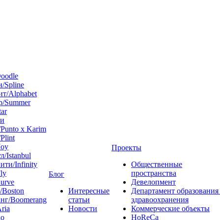
oodle
/Spline
т/Alphabet
р/Summer
tar
 и
Punto x Karim
Plint
Joy
Проекты
л/Istanbul
ти/Infinity
Общественные
ly
пространства
Блог
urve
Девелопмент
/Boston
Интересные
Департамент образования
нг/Boomerang
статьи
здравоохранения
ria
Новости
Коммерческие объекты
do
HoReCa