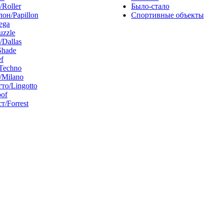
/Roller
Было-стало
он/Papillon
Спортивные объекты
ega
uzzle
/Dallas
Shade
f
Techno
Milano
то/Lingotto
of
т/Forrest