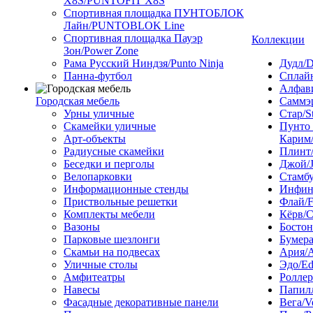
X8S/PUNTOFIT X8S
Спортивная площадка ПУНТОБЛОК
Лайн/PUNTOBLOK Line
Спортивная площадка Пауэр
Коллекции
Зон/Power Zone
Рама Русский Ниндзя/Punto Ninja
Дудл/D
Панна-футбол
Сплайн
Алфави
Городская мебель
Саммэ
Урны уличные
Стар/S
Скамейки уличные
Пунто
Арт-объекты
Карим/
Радиусные скамейки
Плинт/
Беседки и перголы
Джой/
Велопарковки
Стамбу
Информационные стенды
Инфини
Приствольные решетки
Флай/F
Комплекты мебели
Кёрв/C
Вазоны
Бостон
Парковые шезлонги
Бумера
Скамьи на подвесах
Ария/A
Уличные столы
Эдо/E
Амфитеатры
Роллер
Навесы
Папилл
Фасадные декоративные панели
Вега/V