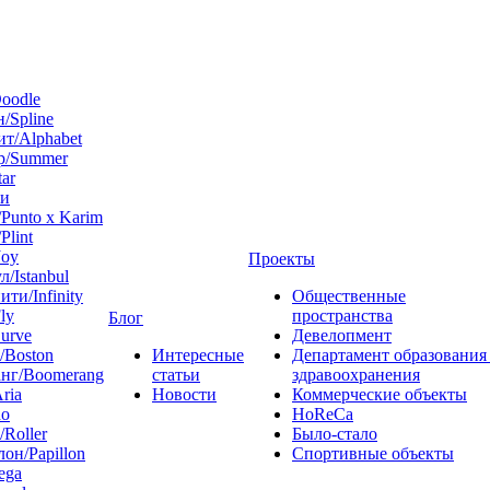
oodle
/Spline
т/Alphabet
р/Summer
tar
 и
Punto x Karim
Plint
Joy
Проекты
л/Istanbul
ти/Infinity
Общественные
ly
пространства
Блог
urve
Девелопмент
/Boston
Интересные
Департамент образования
нг/Boomerang
статьи
здравоохранения
ria
Новости
Коммерческие объекты
do
HoReCa
/Roller
Было-стало
он/Papillon
Спортивные объекты
ega