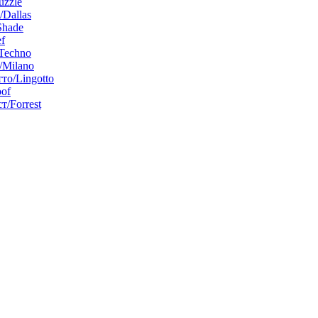
uzzle
/Dallas
Shade
f
Techno
Milano
то/Lingotto
of
т/Forrest