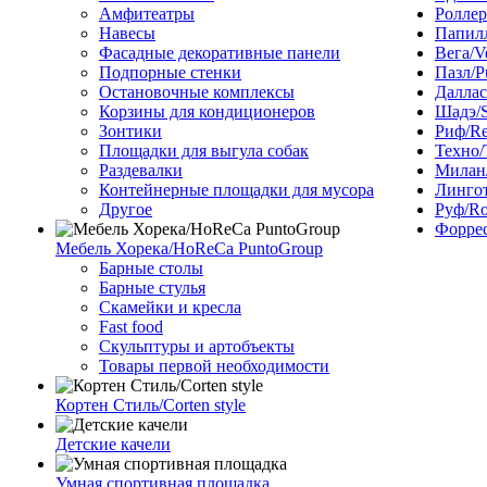
Амфитеатры
Роллер
Навесы
Папилл
Фасадные декоративные панели
Вега/V
Подпорные стенки
Пазл/P
Остановочные комплексы
Даллас
Корзины для кондиционеров
Шадэ/
Зонтики
Риф/Re
Площадки для выгула собак
Техно/
Раздевалки
Милан/
Контейнерные площадки для мусора
Лингот
Другое
Руф/Ro
Форрес
Мебель Хорека/HoReCa PuntoGroup
Барные столы
Барные стулья
Скамейки и кресла
Fast food
Скульптуры и артобъекты
Товары первой необходимости
Кортен Стиль/Corten style
Детские качели
Умная спортивная площадка